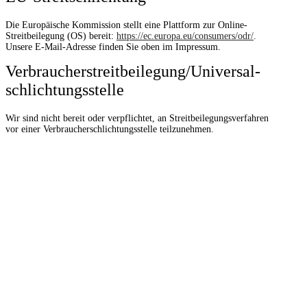
Die Europäische Kommission stellt eine Plattform zur Online-
Streitbeilegung (OS) bereit:
https://ec.europa.eu/consumers/odr/
.
Unsere E-Mail-Adresse finden Sie oben im Impressum.
Verbraucher­streit­beilegung/Universal­
schlichtungs­stelle
Wir sind nicht bereit oder verpflichtet, an Streitbeilegungsverfahren
vor einer Verbraucherschlichtungsstelle teilzunehmen.
MENÜ
Verein
Aktuelles
Vorstandschaft
Mannschaften
Mitgliedschaft
Platzbuchung
Mitglied werden